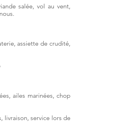
viande salée, vol au vent,
 nous.
terie, assiette de crudité,
e
vées, ailes marinées, chop
 livraison, service lors de