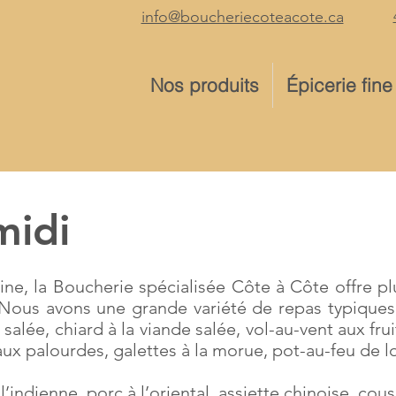
info@boucheriecoteacote.ca
Nos produits
Épicerie fine
midi
ine, la Boucherie spécialisée Côte à Côte offre p
Nous avons une grande variété de repas typiques
e salée, chiard à la viande salée, vol-au-vent aux fr
aux palourdes, galettes à la morue, pot-au-feu de l
 l’indienne, porc à l’oriental, assiette chinoise, cou